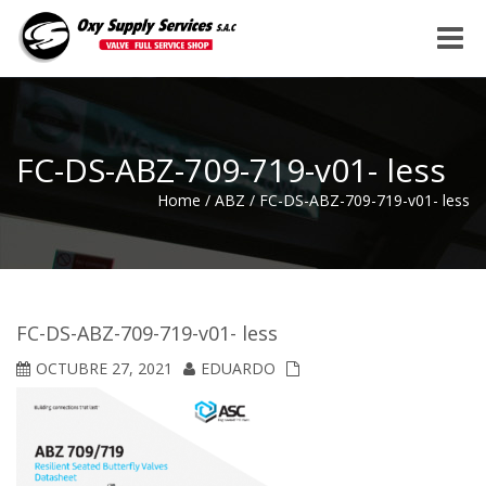
Toggle
naviga
FC-DS-ABZ-709-719-v01- less
Home
/
ABZ
/
FC-DS-ABZ-709-719-v01- less
FC-DS-ABZ-709-719-v01- less
OCTUBRE 27, 2021
EDUARDO