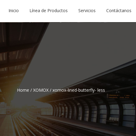
Inicio
Línea de Productos
Servicios
Contáctanos
Home
/
XOMOX
/
xomox-lined-butterfly- less