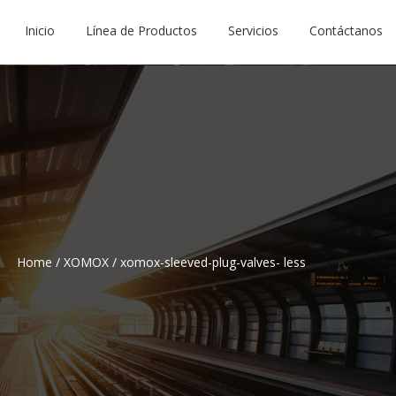
Inicio
Línea de Productos
Servicios
Contáctanos
Home
/
XOMOX
/
xomox-sleeved-plug-valves- less