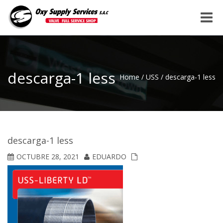
Toggle
naviga
descarga-1 less
Home
/
USS
/
descarga-1 less
descarga-1 less
OCTUBRE 28, 2021
EDUARDO