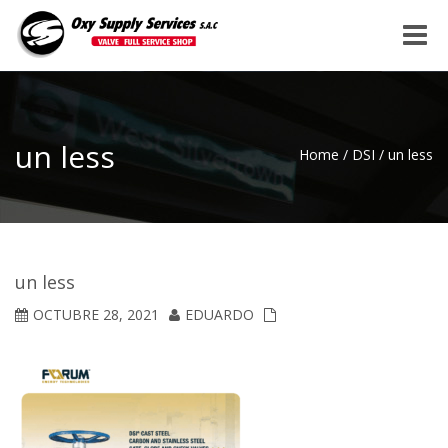
Toggle
naviga
un less
Home
/
DSI
/
un less
un less
OCTUBRE 28, 2021
EDUARDO