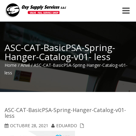
Toggle
naviga
ASC-CAT-BasicPSA-Spring-
Hanger-Catalog-v01- less
Home
/
Anvil
/
ASC-CAT-BasicPSA-Spring-Hanger-Catalog-v01-
less
ASC-CAT-BasicPSA-Spring-Hanger-Catalog-v01-
less
OCTUBRE 28, 2021
EDUARDO