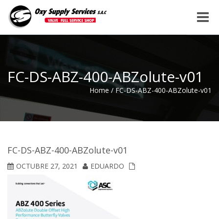
Toggle
naviga
FC-DS-ABZ-400-ABZolute-v01
Home
/
FC-DS-ABZ-400-ABZolute-v01
FC-DS-ABZ-400-ABZolute-v01
OCTUBRE 27, 2021
EDUARDO