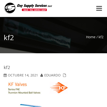
Toggle
naviga
kf2
Home
/
kf2
kf2
OCTUBRE 14, 2021
EDUARDO